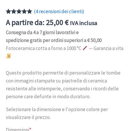
(
4
recensioni dei clienti)
Valutato
4
A partire da:
25,00
€
IVA inclusa
5.00
su 5
su base
Consegna da 4 a 7 giorni lavorativi e
di
recensioni
spedizione gratis per ordini superiori a € 50,00
Fotoceramica cotta a forno a 1000 °C
— Garanzia a vita
Questo prodotto permette di personalizzare le tombe
con immagini stampate su piastrelle di ceramica
resistente alle intemperie, conservando i ricordi delle
persone care defunte in modo duraturo.
Selezionare la dimensione e l'opzione colore per
visualizzare il prezzo.
Dimensioni
*