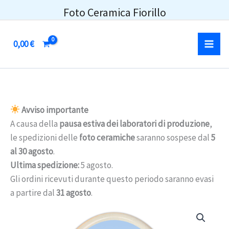
Vai
Foto Ceramica Fiorillo
al
contenuto
0,00
€
Avviso importante
A causa della
pausa estiva dei laboratori di produzione
,
le spedizioni delle
foto ceramiche
saranno sospese dal
5
al 30 agosto
.
Ultima spedizione:
5 agosto.
Gli ordini ricevuti durante questo periodo saranno evasi
a partire dal
31 agosto
.
Foto
ceramica