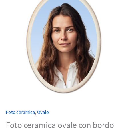
ovale
con
bordo
quantità
Foto ceramica
,
Ovale
Foto ceramica ovale con bordo