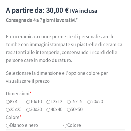
A partire da:
30,00
€
IVA inclusa
Consegna da 4 a 7 giorni lavorativi.*
Fotoceramica a cuore permette di personalizzare le
tombe con immagini stampate su piastrelle di ceramica
resistenti alle intemperie, conservando i ricordi delle
persone care in modo duraturo.
Selezionare la dimensione e l'opzione colore per
visualizzare il prezzo.
Dimensioni
*
8x8
10x10
12x12
15x15
20x20
25x25
30x30
40x40
50x50
Colore
*
Bianco e nero
Colore