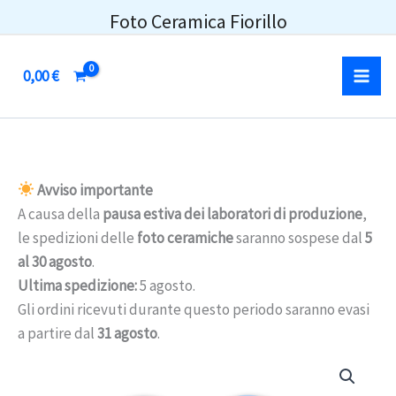
Vai
Foto Ceramica Fiorillo
al
contenuto
0,00
€
Avviso importante
A causa della
pausa estiva dei laboratori di produzione
,
le spedizioni delle
foto ceramiche
saranno sospese dal
5
al 30 agosto
.
Ultima spedizione:
5 agosto.
Gli ordini ricevuti durante questo periodo saranno evasi
a partire dal
31 agosto
.
Fotoceramica
a